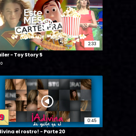
2:33
iler - Toy Story 5
0
0:45
ivina el rostro! - Parte 20