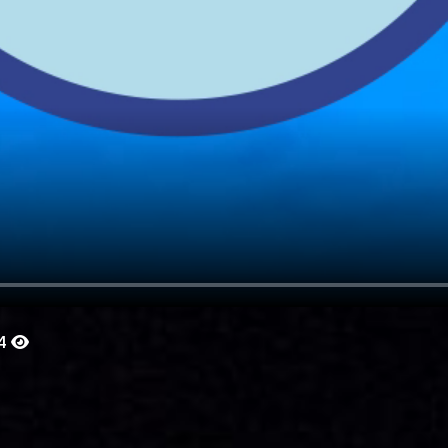
1:32
Curiosidades - ¿A Dónde Van
los Insectos Durante el
Inverno?
42
14
0:38
Curiosidades de Ratas