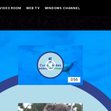
VIDEO ROOM
WEB TV
WINDOWS CHANNEL
Sobre los animales
0:56
Curiosidades sobre delfines
14