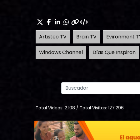
Artisteo TV
Brain TV
Evironment T
Windows Channel
Días Que Inspiran
Total Videos:
2.108
/
Total Visitas:
127.296