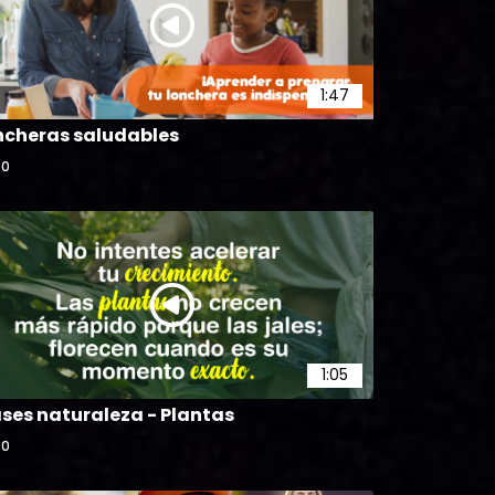
Día Mundial de las ballenas
50
1:47
ncheras saludables
0
1:05
ases naturaleza - Plantas
0