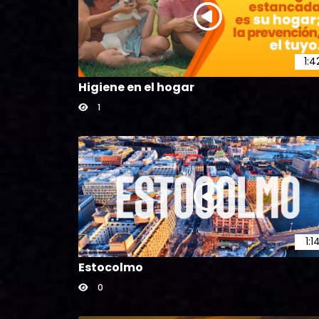
1:4
Higiene en el hogar
1
1:1
Estocolmo
0