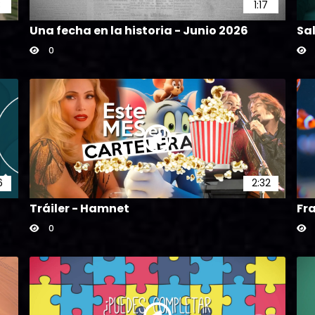
3
1:17
Una fecha en la historia - Junio 2026
Sal
0
6
2:32
Tráiler - Hamnet
Fr
0