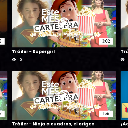
3
3:02
Tráiler - Supergirl
Trá
0
7
1:58
Tráiler - Ninja a cuadros, el origen
¡Ad