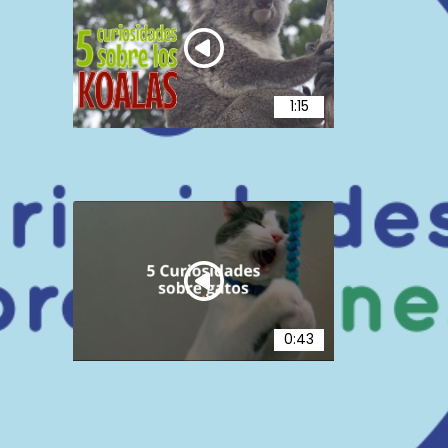
1:15
Curiosidades Sobre los Koalas
62
0:43
Curiosidades de gatos
12