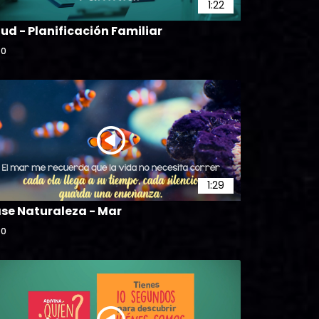
1:22
ud - Planificación Familiar
0
1:29
ase Naturaleza - Mar
0