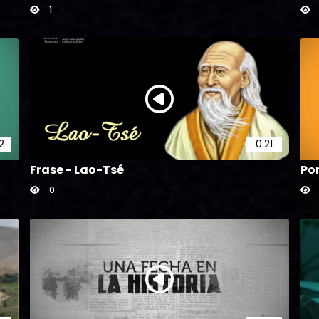
1
2
0:21
Frase - Lao-Tsé
Po
0