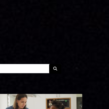
94
0:57
Ansiedad por separación en
perros
116
1:59