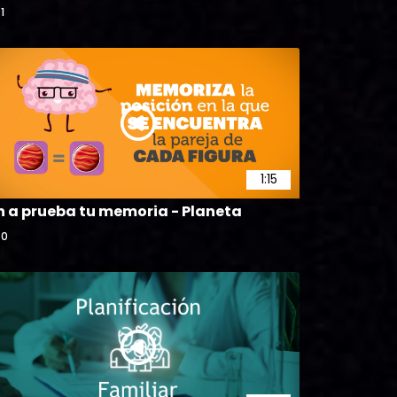
1
1:15
n a prueba tu memoria - Planeta
0