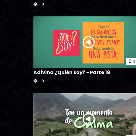
0
0:4
Adivina ¿Quién soy? - Parte 19
0