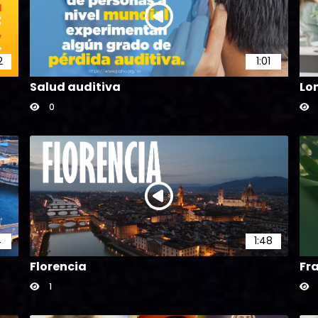
2
1:01
Salud auditiva
Lo
0
4
1:48
Florencia
Fr
1