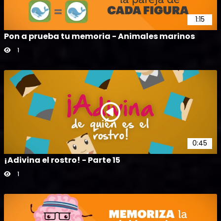
1:15
Pon a prueba tu memoria - Animales marinos
1
0:45
¡Adivina el rostro! - Parte 15
1