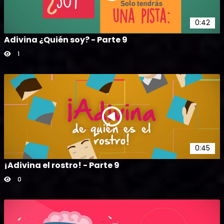
0:42
Adivina ¿Quién soy? - Parte 9
1
0:45
¡Adivina el rostro! - Parte 9
0