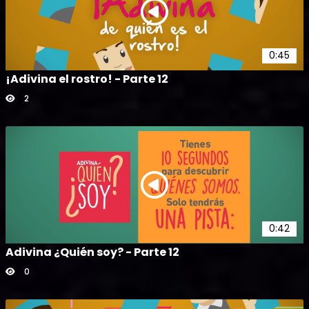
0:45
¡Adivina el rostro! - Parte 12
2
0:42
Adivina ¿Quién soy? - Parte 12
0