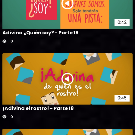
0:42
Adivina ¿Quién soy? - Parte 18
0
0:45
¡Adivina el rostro! - Parte 18
0