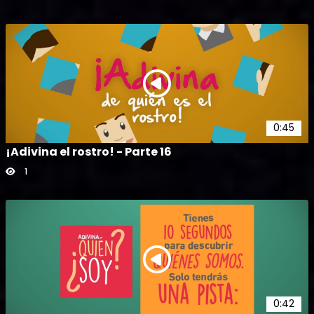
0:45
¡Adivina el rostro! - Parte 16
1
0:42