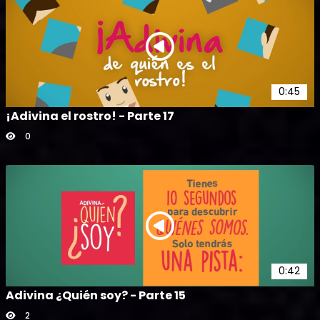
0:45
¡Adivina el rostro! - Parte 17
0
0:42
Adivina ¿Quién soy? - Parte 15
2