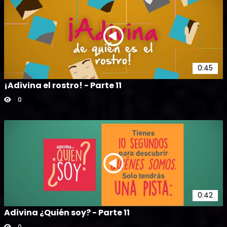
0:45
¡Adivina el rostro! - Parte 11
0
0:42
Adivina ¿Quién soy? - Parte 11
0