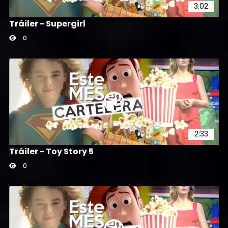
3:02
Tráiler - Supergirl
0
2:33
Tráiler - Toy Story 5
0