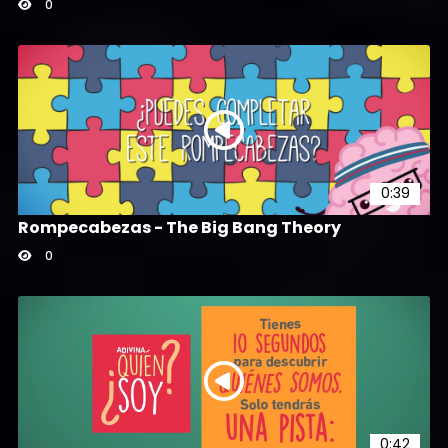
0
0:39
Rompecabezas - The Big Bang Theory
0
0:42