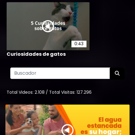
0:43
Curiosidades de gatos
12
Total Videos:
2.108
/
Total Visitas:
127.296
1:32
Curiosidades - ¿A Dónde Van
los Insectos Durante el Inverno?