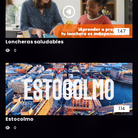
Ansiedad por separación en
perros
116
1:47
Loncheras saludables
0
1:59
Día Mundial de las ballenas
50
1:14
Estocolmo
0