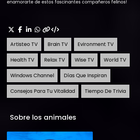
enamorarte de estos fascinantes compañeros felinos!
Artisteo TV
Brain TV
Evironment TV
Health TV
Relax TV
Wise TV
World TV
Windows Channel
Días Que Inspiran
Consejos Para Tu Vitalidad
Tiempo De Trivia
Sobre los animales