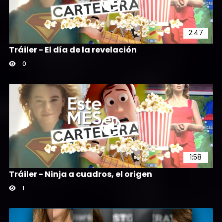
2:47
Tráiler - El día de la revelación
0
1:58
Tráiler - Ninja a cuadros, el origen
1