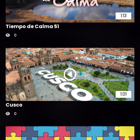
1:13
Tiempo de Calma 51
0
1:01
Cusco
0