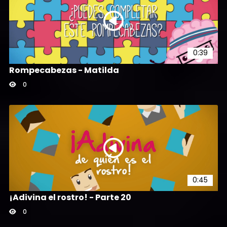
0:39
Rompecabezas - Matilda
0
0:45
¡Adivina el rostro! - Parte 20
0