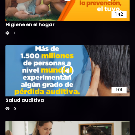
42
1:42
Higiene en el hogar
1
0:38
Curiosidades de Ratas
94
1:01
Salud auditiva
0
0:57