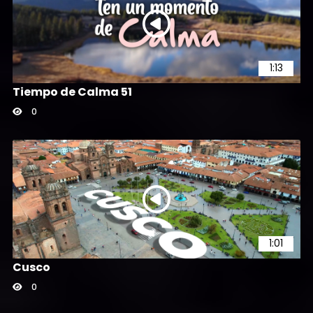
1:13
Tiempo de Calma 51
0
1:01
Cusco
0