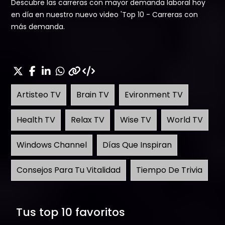
Descubre las carreras con mayor demanda laboral hoy
en día en nuestro nuevo video 'Top 10 - Carreras con
más demanda.
Artisteo TV
Brain TV
Evironment TV
Health TV
Relax TV
Wise TV
World TV
Windows Channel
Días Que Inspiran
Consejos Para Tu Vitalidad
Tiempo De Trivia
Tus top 10 favoritos