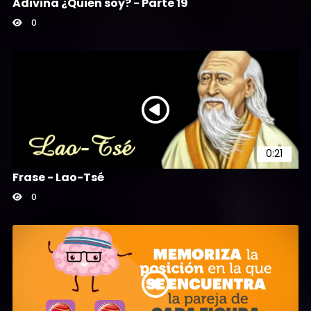
Adivina ¿Quién soy? - Parte 19
0
0:21
Frase - Lao-Tsé
0