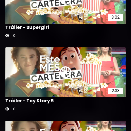
3:02
Tráiler - Supergirl
0
2:33
Tráiler - Toy Story 5
0