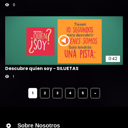
0
0:42
Descubre quien soy - SILUETAS
1
1
2
3
4
5
»
Sobre Nosotros