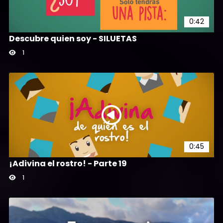
0:42
Descubre quien soy - SILUETAS
1
0:45
¡Adivina el rostro! - Parte 19
1