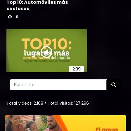
Top 10: Automóviles más
costosos
11
2:39
Top 10: Lugares más
contaminados del mundo
5
Total Videos:
2.108
/
Total Visitas:
127.296