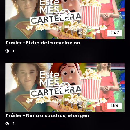
2:47
Tráiler - El día de la revelación
0
1:58
Tráiler - Ninja a cuadros, el origen
1