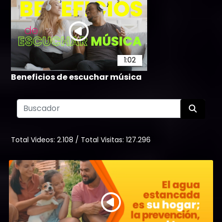
1:02
Beneficios de escuchar música
64
Total Videos:
2.108
/
Total Visitas:
127.296
1:33
Artrosis
426