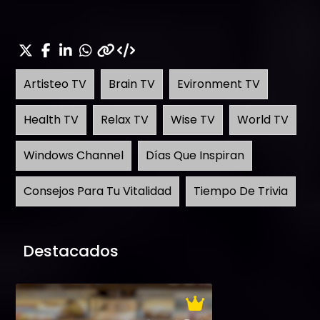
Artisteo TV
Brain TV
Evironment TV
Health TV
Relax TV
Wise TV
World TV
Windows Channel
Días Que Inspiran
Consejos Para Tu Vitalidad
Tiempo De Trivia
Destacados