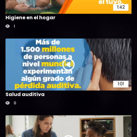
1:42
Higiene en el hogar
1
1:34
Singapur
24
1:01
Salud auditiva
0
Prueba embebido YouTube