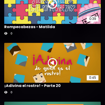
0:39
Rompecabezas - Matilda
0
0:45
¡Adivina el rostro! - Parte 20
0