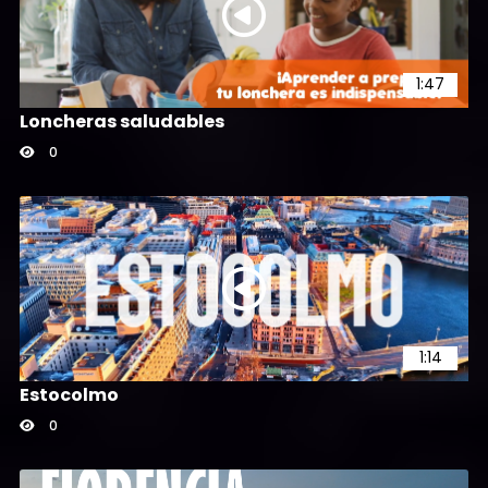
0
1:47
Loncheras saludables
0
1:14
Estocolmo
0