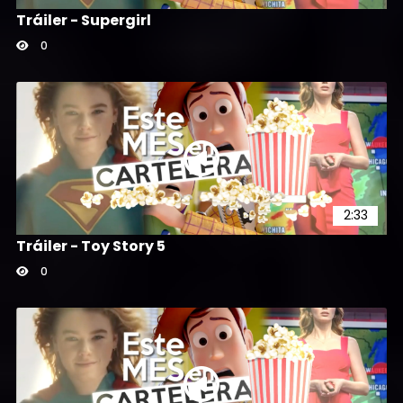
Tráiler - Supergirl
0
2:33
Tráiler - Toy Story 5
0