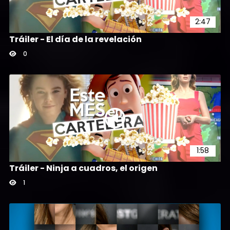
2:47
Tráiler - El día de la revelación
0
1:58
Tráiler - Ninja a cuadros, el origen
1