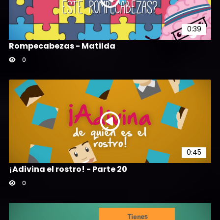
0:39
Rompecabezas - Matilda
0
0:45
¡Adivina el rostro! - Parte 20
0