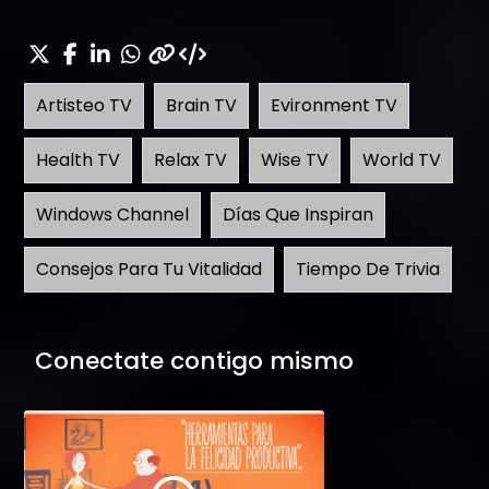
Artisteo TV
Brain TV
Evironment TV
Health TV
Relax TV
Wise TV
World TV
Windows Channel
Días Que Inspiran
Consejos Para Tu Vitalidad
Tiempo De Trivia
Conectate contigo mismo