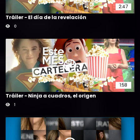
2:47
Tráiler - El día de la revelación
0
1:58
Tráiler - Ninja a cuadros, el origen
1