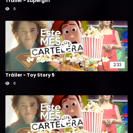
Tráiler - Supergirl
0
2:33
Tráiler - Toy Story 5
0