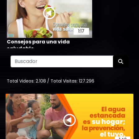
1:17
Consejos para una vida
saludable
64
Total Videos:
2.108
/
Total Visitas:
127.296
0:43
Tiempo de Calma - Reposo
22