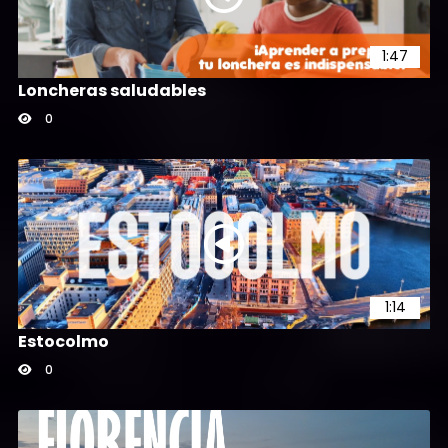
1:47
Loncheras saludables
0
1:14
Estocolmo
0