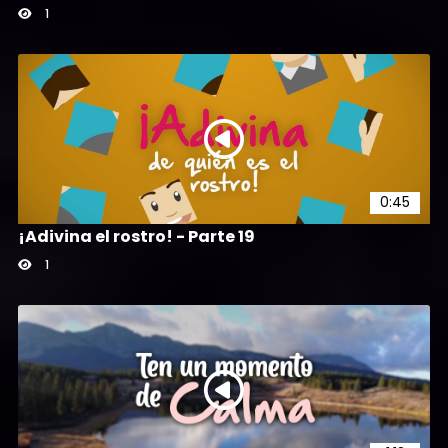
1
0:45
¡Adivina el rostro! - Parte 19
1